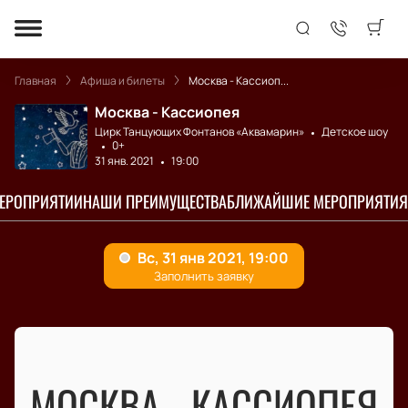
Главная
Афиша и билеты
Москва - Кассиоп...
Москва - Кассиопея
Цирк Танцующих Фонтанов «Аквамарин»
Детское шоу
0+
31 янв. 2021
19:00
МЕРОПРИЯТИИ
НАШИ ПРЕИМУЩЕСТВА
БЛИЖАЙШИЕ МЕРОПРИЯТИЯ
МОСКВА - КАССИОПЕЯ