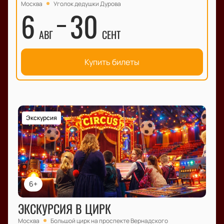
Москва
Уголок дедушки Дурова
6
30
АВГ
СЕНТ
Купить билеты
Экскурсия
6+
ЭКСКУРСИЯ В ЦИРК
Москва
Большой цирк на проспекте Вернадского