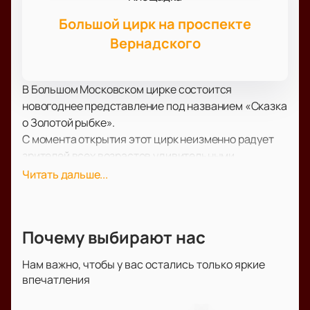
Большой цирк на проспекте
Вернадского
В Большом Московском цирке состоится
новогоднее представление под названием «Сказка
о Золотой рыбке».
С момента открытия этот цирк неизменно радует
зрителей всех возрастов удивительными
представлениями. На арене цирка когда-то
Читать дальше...
выступали такие знаменитости, как Михаил
Румянцев, Маргарита Назарова и Михаил
Багдасаров. Сегодня традиции Мстислава
Почему выбирают нас
Запашного продолжают другие представители
легендарной цирковой династии.
Нам важно, чтобы у вас остались только яркие
В этом сезоне зрителей порадует новогодний
впечатления
спектакль, основанный на знаменитой сказке
поэта Александра Сергеевича Пушкина под