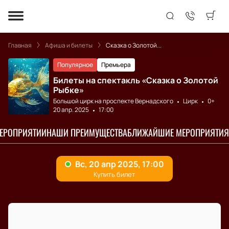
Главная
Афиша и билеты
Сказка о Золотой...
Популярное
Премьера
Билеты на спектакль «Сказка о Золотой
Рыбке»
Большой цирк на проспекте Вернадского
Цирк
0+
20 апр. 2025
17:00
МЕРОПРИЯТИИ
НАШИ ПРЕИМУЩЕСТВА
БЛИЖАЙШИЕ МЕРОПРИЯТИЯ