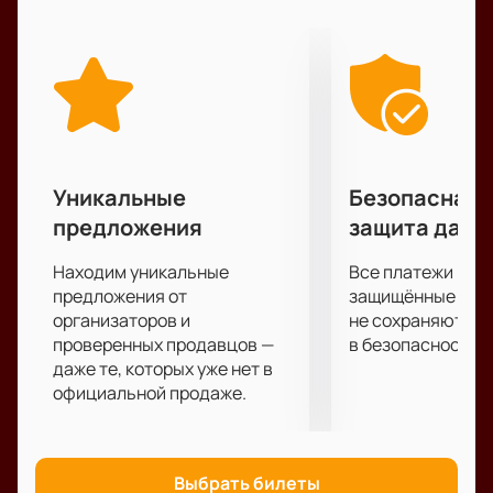
театра им. Е. Вахтангова и артисты Московских
цирков. Вас ждут удивительные номера с
дрессированными животными: обезьянками,
кошками, собачками и хорьками. Это шоу порадует
как детей, так и взрослых, создавая праздничное
настроение и погружая в атмосферу сказочного
волшебства.
Не упустите возможность стать частью этого
Уникальные
Безопасная 
незабываемого события.
Купить билеты
на нашем
предложения
защита данн
сайте можно уже сейчас, выбрав удобные места
для всей семьи. Спешите купить билеты на нашем
Находим уникальные
Все платежи про
сайте, чтобы не пропустить это яркое и
предложения от
защищённые шлю
захватывающее представление.
организаторов и
не сохраняются 
проверенных продавцов —
в безопасности.
даже те, которых уже нет в
официальной продаже.
Выбрать билеты