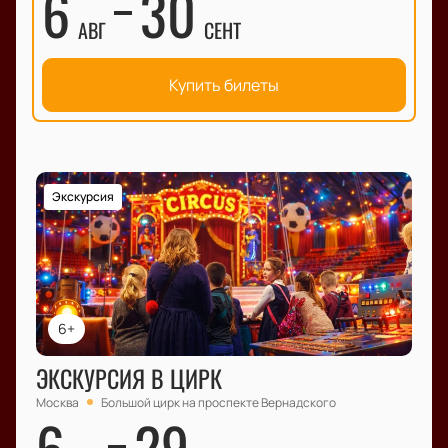
6
30
АВГ
СЕНТ
Купить билеты
Экскурсия
6+
ЭКСКУРСИЯ В ЦИРК
Москва
Большой цирк на проспекте Вернадского
6
29