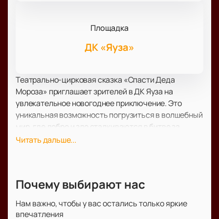
Площадка
ДК «Яуза»
Театрально-цирковая сказка «Спасти Деда
Мороза» приглашает зрителей в ДК Яуза на
увлекательное новогоднее приключение. Это
уникальная возможность погрузиться в волшебный
мир, где добро и зло сталкиваются в битве за
Новый год. Сюжет рассказывает о том, как Баба
Читать дальше...
Яга, завидуя успехам Деда Мороза, решает
отменить праздник, собрав команду из Кота Баюна,
Соловья-Разбойника и Лешего. Ваша помощь нужна
Почему выбирают нас
Снегурочке и Снеговикам, чтобы распутать эту
захватывающую историю и спасти Деда Мороза.
Нам важно, чтобы у вас остались только яркие
В постановке участвуют талантливые актеры
впечатления