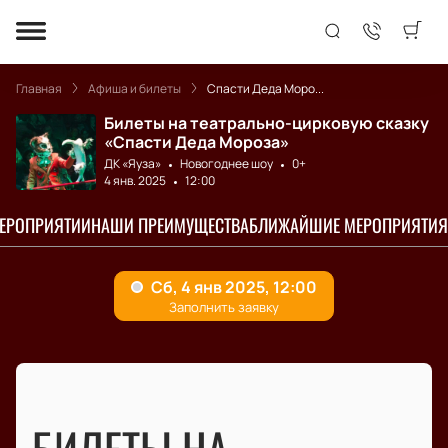
Главная
Афиша и билеты
Спасти Деда Моро...
Билеты на театрально-цирковую сказку
«Спасти Деда Мороза»
ДК «Яуза»
Новогоднее шоу
0+
4 янв. 2025
12:00
МЕРОПРИЯТИИ
НАШИ ПРЕИМУЩЕСТВА
БЛИЖАЙШИЕ МЕРОПРИЯТИЯ