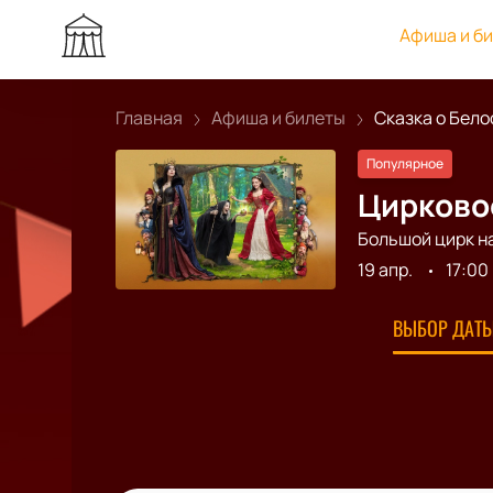
Афиша и б
Главная
Афиша и билеты
Сказка о Белос
Популярное
Цирковое
Большой цирк н
19 апр.
17:00
ВЫБОР ДАТЫ