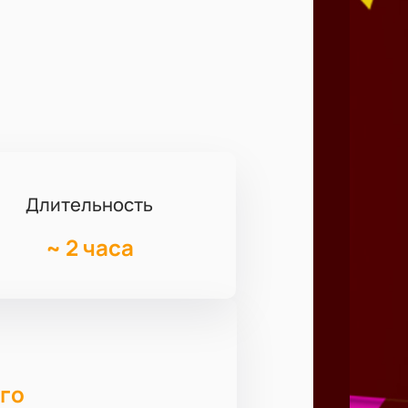
Длительность
~
2 часа
го