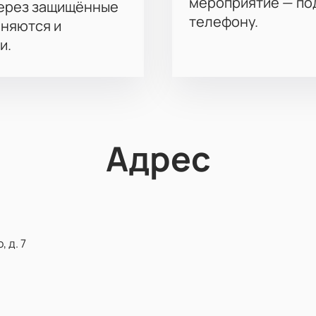
мероприятие — под
через защищённые
телефону.
аняются и
и.
Адрес
 д. 7