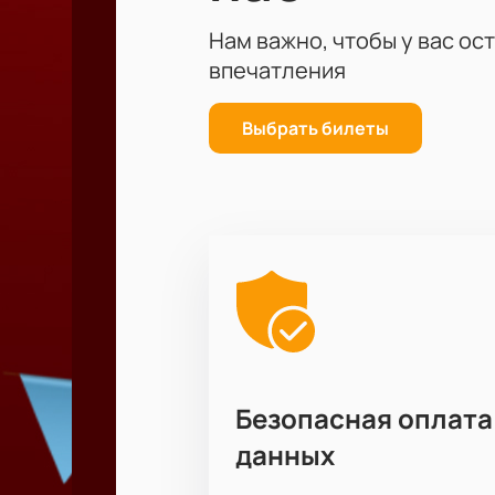
Побывайте на новогоднем предст
Нам важно, чтобы у вас ос
в зале, укажите свою электронную 
впечатления
Сохраните их и предъявите на вход
Выбрать билеты
Безопасная оплата
данных