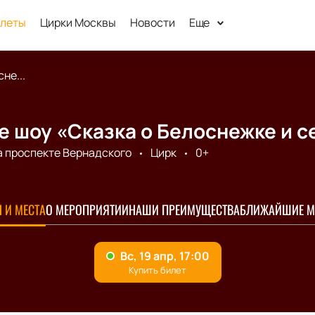
илеты
Цирки Москвы
Новости
Еще
не...
 шоу «Сказка о Белоснежке и с
а проспекте Вернадского
Цирк
0+
 И МЕСТА
О МЕРОПРИЯТИИ
НАШИ ПРЕИМУЩЕСТВА
БЛИЖАЙШИЕ М