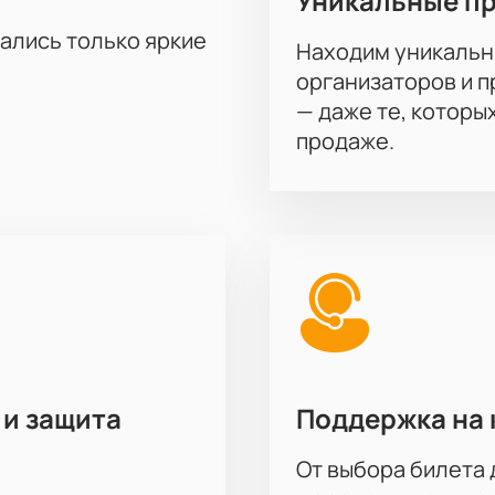
Уникальные п
авлении в Большом Московском цирке,
купив билеты
на наш
тались только яркие
Находим уникальн
почту и оплатите заказ. Сразу после оплаты вы получите би
е.
организаторов и 
— даже те, которы
продаже.
 и защита
Поддержка на 
От выбора билета 