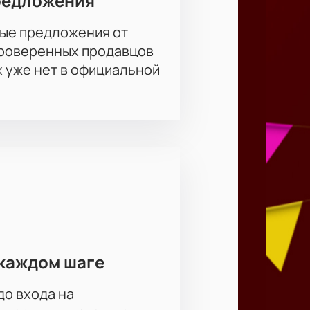
редложения
ем сайте. Выберите удобные места
ые предложения от
леты по электронной почте.
проверенных продавцов
х уже нет в официальной
каждом шаге
до входа на