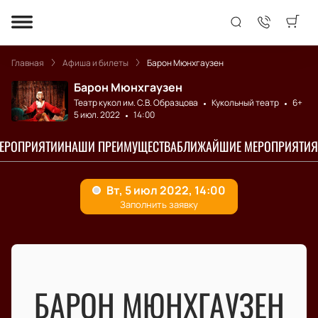
Главная
Афиша и билеты
Барон Мюнхгаузен
Барон Мюнхгаузен
Театр кукол им. С.В. Образцова
Кукольный театр
6+
5 июл. 2022
14:00
МЕРОПРИЯТИИ
НАШИ ПРЕИМУЩЕСТВА
БЛИЖАЙШИЕ МЕРОПРИЯТИЯ
БАРОН МЮНХГАУЗЕН