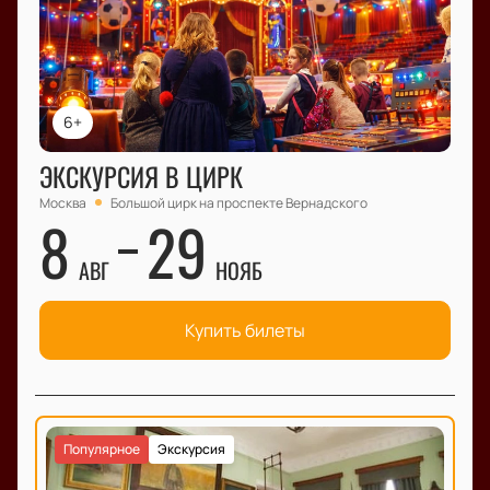
6+
ЭКСКУРСИЯ В ЦИРК
Москва
Большой цирк на проспекте Вернадского
8
29
АВГ
НОЯБ
Купить билеты
Популярное
Экскурсия