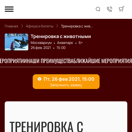
Главная
Афиша и билеты
Тренировка с жив...
Тренировка с животными
Москвариум
Аквапарк
6+
26 фев. 2021
15:00
МЕРОПРИЯТИИ
НАШИ ПРЕИМУЩЕСТВА
БЛИЖАЙШИЕ МЕРОПРИЯТИЯ
ТРЕНИРОВКА С