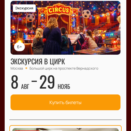
Экскурсия
6+
ЭКСКУРСИЯ В ЦИРК
Москва
Большой цирк на проспекте Вернадского
8
29
АВГ
НОЯБ
Купить билеты