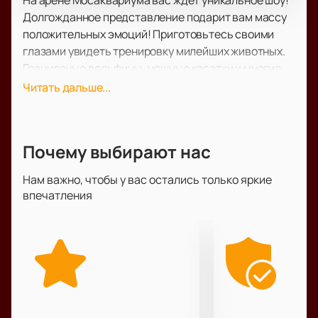
На арене Мосаквариума вас ждет уникальное шоу!
Долгожданное представление подарит вам массу
положительных эмоций! Приготовьтесь своими
глазами увидеть тренировку милейших животных.
Грациозные дельфины, мощные касатки и многие
другие животные будут ждать вас.
Читать дальше...
Акробатические номера с дрессированными
животными, а также красивые танцевальные
выступления подарят вам самые положительные
Почему выбирают нас
эмоции и погрузят в подводный мир.
Зрелищность и техническая оснащенность шоу
Нам важно, чтобы у вас остались только яркие
сделали это представление одним из самых
впечатления
кассовых и запоминающихся. Спешите увидеть его
своими глазами!