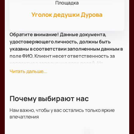
Площадка
Уголок дедушки Дурова
Обратите внимание! Данные документа,
удостоверяющего личность, должны быть
указаны в соответствии заполненным данным в
поле ФИО. Клиент несет ответственность за
корректное заполнение всех полей. Не
забудьте взять документ с собой!
Читать дальше...
Билеты на спектакль «По следам
Снежной Королевы» в Москве
Почему выбирают нас
В афише театрального сезона Москвы — спектакль
«По следам Снежной Королевы». Представление
Нам важно, чтобы у вас остались только яркие
пройдет в театре «Уголок дедушки Дурова» по
впечатления
адресу: Москва, улица Дурова, дом 2, строение 1.
Программа рассчитана на семейную аудиторию.