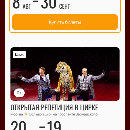
8
30
АВГ
СЕНТ
Купить билеты
Цирк
0+
ОТКРЫТАЯ РЕПЕТИЦИЯ В ЦИРКЕ
Москва
Большой цирк на проспекте Вернадского
20
19