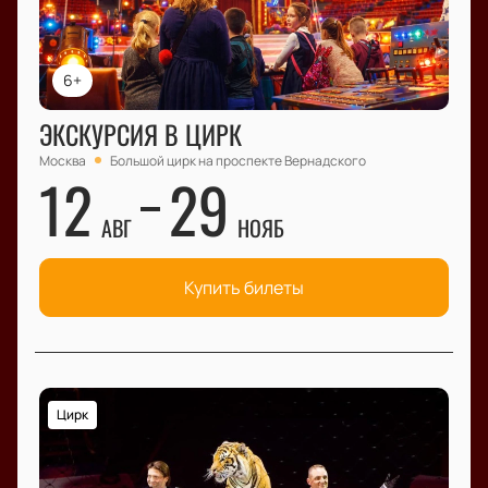
6+
ЭКСКУРСИЯ В ЦИРК
Москва
Большой цирк на проспекте Вернадского
12
29
АВГ
НОЯБ
Купить билеты
Цирк