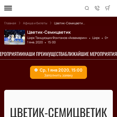
Главная
Афиша и билеты
Цветик-Семицвети...
Цветик-Семицветик
Цирк Танцующих Фонтанов «Аквамарин»
Цирк
0+
1 янв. 2020
15:00
МЕРОПРИЯТИИ
НАШИ ПРЕИМУЩЕСТВА
БЛИЖАЙШИЕ МЕРОПРИЯТИЯ
ЦВЕТИК-СЕМИЦВЕТИК