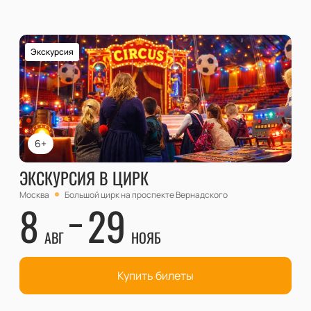
Экскурсия
6+
ЭКСКУРСИЯ В ЦИРК
Москва
Большой цирк на проспекте Вернадского
8
29
АВГ
НОЯБ
Купить билеты