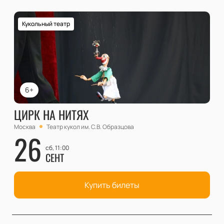
Кукольный театр
6+
ЦИРК НА НИТЯХ
Москва
Театр кукол им. С.В. Образцова
26
сб, 11:00
СЕНТ
Купить билеты