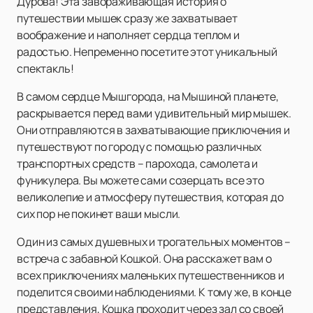
Дурова! Эта завораживающая история о
путешествии мышек сразу же захватывает
воображение и наполняет сердца теплом и
радостью. Непременно посетите этот уникальный
спектакль!
В самом сердце Мышгорода, на Мышиной планете,
раскрывается перед вами удивительный мир мышек.
Они отправляются в захватывающие приключения и
путешествуют по городу с помощью различных
транспортных средств – парохода, самолета и
фуникулера. Вы можете сами созерцать все это
великолепие и атмосферу путешествия, которая до
сих пор не покинет ваши мысли.
Один из самых душевных и трогательных моментов –
встреча с забавной Кошкой. Она расскажет вам о
всех приключениях маленьких путешественников и
поделится своими наблюдениями. К тому же, в конце
представления, Кошка проходит через зал со своей