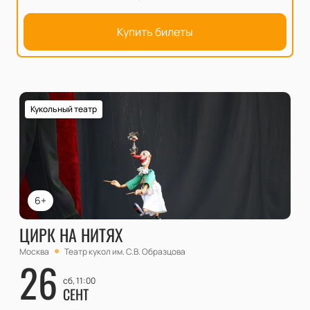
Купить билеты
Кукольный театр
6+
ЦИРК НА НИТЯХ
Москва
Театр кукол им. С.В. Образцова
26
сб, 11:00
СЕНТ