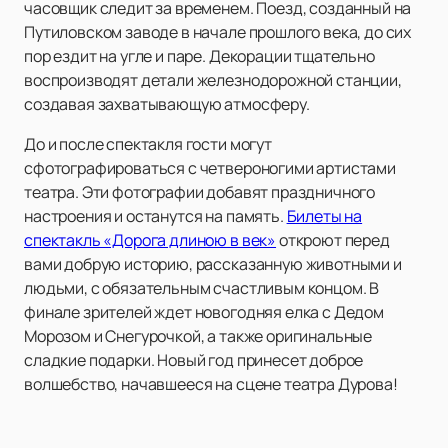
часовщик следит за временем. Поезд, созданный на
Путиловском заводе в начале прошлого века, до сих
пор ездит на угле и паре. Декорации тщательно
воспроизводят детали железнодорожной станции,
создавая захватывающую атмосферу.
До и после спектакля гости могут
сфотографироваться с четвероногими артистами
театра. Эти фотографии добавят праздничного
настроения и останутся на память.
Билеты на
спектакль «Дорога длиною в век»
откроют перед
вами добрую историю, рассказанную животными и
людьми, с обязательным счастливым концом. В
финале зрителей ждет новогодняя елка с Дедом
Морозом и Снегурочкой, а также оригинальные
сладкие подарки. Новый год принесет доброе
волшебство, начавшееся на сцене театра Дурова!