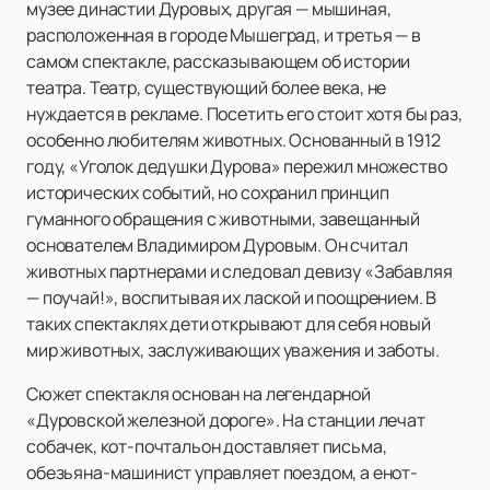
музее династии Дуровых, другая — мышиная,
расположенная в городе Мышеград, и третья — в
самом спектакле, рассказывающем об истории
театра. Театр, существующий более века, не
нуждается в рекламе. Посетить его стоит хотя бы раз,
особенно любителям животных. Основанный в 1912
году, «Уголок дедушки Дурова» пережил множество
исторических событий, но сохранил принцип
гуманного обращения с животными, завещанный
основателем Владимиром Дуровым. Он считал
животных партнерами и следовал девизу «Забавляя
— поучай!», воспитывая их лаской и поощрением. В
таких спектаклях дети открывают для себя новый
мир животных, заслуживающих уважения и заботы.
Сюжет спектакля основан на легендарной
«Дуровской железной дороге». На станции лечат
собачек, кот-почтальон доставляет письма,
обезьяна-машинист управляет поездом, а енот-