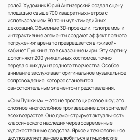
ролей. Художник Юрий Антизерский создал сцену
площадью свыше 700 квадратных метров с
использованием 80 тонн мультимедийных
декораций. Объемные 3D-проекции, голограммы и
интерактивные элементы создают эффект полного
погружения: арена то превращается в «живой»
кабинет Пушкина, то в сказочные миры. Эту картину
дополняют 200 уникальных костюмов, точно
передающих дух народного творчества. Особое
внимание заслуживает оригинальное музыкальное
сопровождение, которое становится
самостоятельным элементом представления.
«Сны Пушкина» — это не просто цирковое шоу; это
сложное многослойное произведение для зрителей
всех возрастов. Оно демонстрирует актуальность
классического наследия через современные
художественные средства. Яркое и технологичное
шоу позволяет заново влюбиться в пушкинские