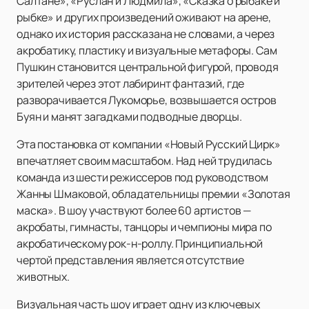
Салтане», «Руслан и Людмила», «Сказка о рыбаке и
рыбке» и других произведений оживают на арене,
однако их история рассказана не словами, а через
акробатику, пластику и визуальные метафоры. Сам
Пушкин становится центральной фигурой, проводя
зрителей через этот лабиринт фантазий, где
разворачивается Лукоморье, возвышается остров
Буян и манят загадками подводные дворцы.
Эта постановка от компании «Новый Русский Цирк»
впечатляет своим масштабом. Над ней трудилась
команда из шести режиссеров под руководством
Жанны Шмаковой, обладательницы премии «Золотая
маска». В шоу участвуют более 60 артистов —
акробаты, гимнасты, танцоры и чемпионы мира по
акробатическому рок-н-роллу. Принципиальной
чертой представления является отсутствие
животных.
Визуальная часть шоу играет одну из ключевых