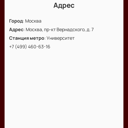
близким незабываемый вечер в компании
Адрес
талантливых артистов. Купить билеты на нашем
сайте — это просто и удобно. Посетите Гала-
Город
:
Москва
концерт «Признание» и откройте для себя мир
Адрес
:
Москва, пр-кт Вернадского, д. 7
цирка с новой стороны!
Станция метро
:
Университет
+7 (499) 460-63-16