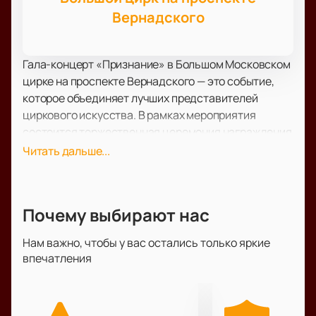
Вернадского
Гала-концерт «Признание» в Большом Московском
цирке на проспекте Вернадского — это событие,
которое объединяет лучших представителей
циркового искусства. В рамках мероприятия
состоится торжественная церемония награждения
лауреатов Международной профессиональной
Читать дальше...
цирковой премии «ПРИЗНАНИЕ» 2025. Это второй
раз, когда организаторы премии собирают на
одной площадке выдающихся артистов и деятелей
Почему выбирают нас
культуры для чествования победителей по итогам
2024 года.
Нам важно, чтобы у вас остались только яркие
Большой Московский цирк — это уникальное место,
впечатления
известное своей богатой историей и
современными технологиями. Расположенный на
проспекте Вернадского, он предоставляет