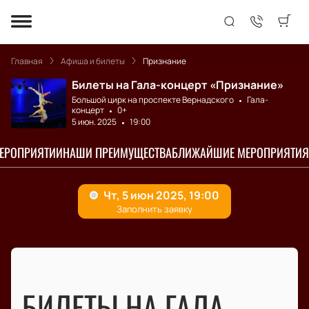
Главная
Афиша и билеты
Признание
Билеты на Гала-концерт «Признание»
Большой цирк на проспекте Вернадского
Гала-
концерт
0+
5 июн. 2025
19:00
МЕРОПРИЯТИИ
НАШИ ПРЕИМУЩЕСТВА
БЛИЖАЙШИЕ МЕРОПРИЯТИЯ
БИЛЕТЫ НА ГАЛА-