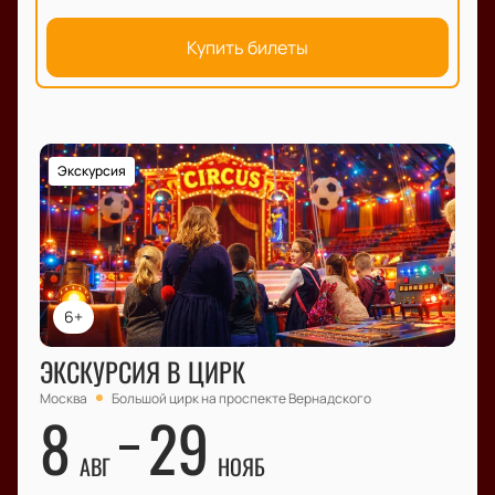
Купить билеты
Экскурсия
6+
ЭКСКУРСИЯ В ЦИРК
Москва
Большой цирк на проспекте Вернадского
8
29
АВГ
НОЯБ